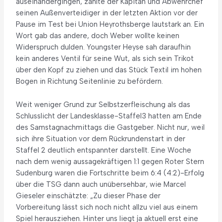
auseinandergingen, zählte der Kapitän und Abwehrchef
seinen Außenverteidiger in der letzten Aktion vor der
Pause im Test bei Union Heyrothsberge lautstark an. Ein
Wort gab das andere, doch Weber wollte keinen
Widerspruch dulden. Youngster Heyse sah daraufhin
kein anderes Ventil für seine Wut, als sich sein Trikot
über den Kopf zu ziehen und das Stück Textil im hohen
Bogen in Richtung Seitenlinie zu befördern.
Weit weniger Grund zur Selbstzerfleischung als das
Schlusslicht der Landesklasse-Staffel3 hatten am Ende
des Samstagnachmittags die Gastgeber. Nicht nur, weil
sich ihre Situation vor dem Rückrundenstart in der
Staffel 2 deutlich entspannter darstellt. Eine Woche
nach dem wenig aussagekräftigen 1:1 gegen Roter Stern
Sudenburg waren die Fortschritte beim 6:4 (4:2)-Erfolg
über die TSG dann auch unübersehbar, wie Marcel
Gieseler einschätzte: „Zu dieser Phase der
Vorbereitung lässt sich noch nicht allzu viel aus einem
Spiel herausziehen. Hinter uns liegt ja aktuell erst eine