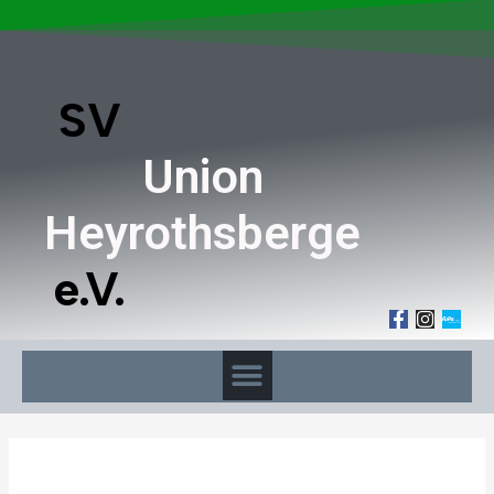
SV
Union
Heyrothsberge
e.V.