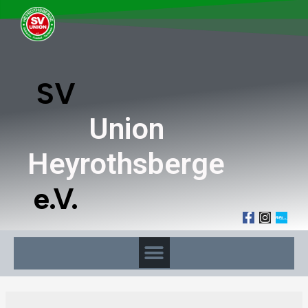
SV
Union
Heyrothsberge
e.V.