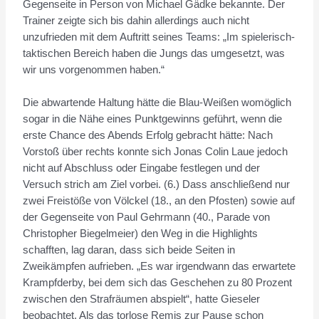
Gegenseite in Person von Michael Gädke bekannte. Der
Trainer zeigte sich bis dahin allerdings auch nicht
unzufrieden mit dem Auftritt seines Teams: „Im spielerisch-
taktischen Bereich haben die Jungs das umgesetzt, was
wir uns vorgenommen haben.“
Die abwartende Haltung hätte die Blau-Weißen womöglich
sogar in die Nähe eines Punktgewinns geführt, wenn die
erste Chance des Abends Erfolg gebracht hätte: Nach
Vorstoß über rechts konnte sich Jonas Colin Laue jedoch
nicht auf Abschluss oder Eingabe festlegen und der
Versuch strich am Ziel vorbei. (6.) Dass anschließend nur
zwei Freistöße von Völckel (18., an den Pfosten) sowie auf
der Gegenseite von Paul Gehrmann (40., Parade von
Christopher Biegelmeier) den Weg in die Highlights
schafften, lag daran, dass sich beide Seiten in
Zweikämpfen aufrieben. „Es war irgendwann das erwartete
Krampfderby, bei dem sich das Geschehen zu 80 Prozent
zwischen den Strafräumen abspielt“, hatte Gieseler
beobachtet. Als das torlose Remis zur Pause schon