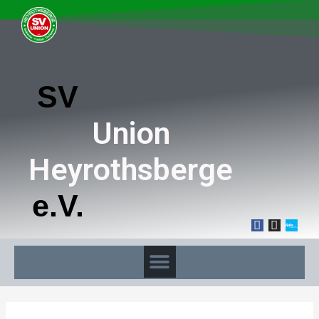
SV
Union
Heyrothsberge
e.V.