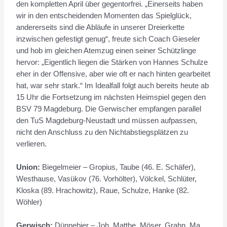
den kompletten April über gegentorfrei. „Einerseits haben
wir in den entscheidenden Momenten das Spielglück,
andererseits sind die Abläufe in unserer Dreierkette
inzwischen gefestigt genug“, freute sich Coach Gieseler
und hob im gleichen Atemzug einen seiner Schützlinge
hervor: „Eigentlich liegen die Stärken von Hannes Schulze
eher in der Offensive, aber wie oft er nach hinten gearbeitet
hat, war sehr stark.“ Im Idealfall folgt auch bereits heute ab
15 Uhr die Fortsetzung im nächsten Heimspiel gegen den
BSV 79 Magdeburg. Die Gerwischer empfangen parallel
den TuS Magdeburg-Neustadt und müssen aufpassen,
nicht den Anschluss zu den Nichtabstiegsplätzen zu
verlieren.
Union:
Biegelmeier – Gropius, Taube (46. E. Schäfer),
Westhause, Vasükov (76. Vorhölter), Völckel, Schlüter,
Kloska (89. Hrachowitz), Raue, Schulze, Hanke (82.
Wöhler)
Gerwisch:
Dünnebier – Joh. Matthe, Möser, Grahn, Ma.