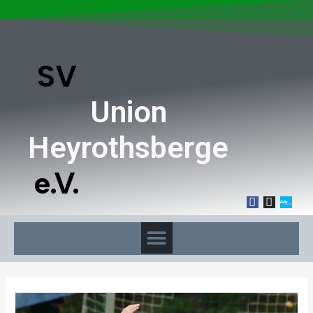
SV
Union
Heyrothsberge
e.V.