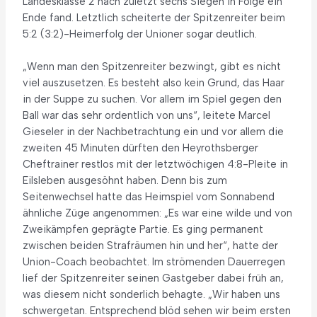
Landesklasse 2 nach zuletzt sechs Siegen in Folge ein
Ende fand. Letztlich scheiterte der Spitzenreiter beim
5:2 (3:2)-Heimerfolg der Unioner sogar deutlich.
„Wenn man den Spitzenreiter bezwingt, gibt es nicht
viel auszusetzen. Es besteht also kein Grund, das Haar
in der Suppe zu suchen. Vor allem im Spiel gegen den
Ball war das sehr ordentlich von uns“, leitete Marcel
Gieseler in der Nachbetrachtung ein und vor allem die
zweiten 45 Minuten dürften den Heyrothsberger
Cheftrainer restlos mit der letztwöchigen 4:8-Pleite in
Eilsleben ausgesöhnt haben. Denn bis zum
Seitenwechsel hatte das Heimspiel vom Sonnabend
ähnliche Züge angenommen: „Es war eine wilde und von
Zweikämpfen geprägte Partie. Es ging permanent
zwischen beiden Strafräumen hin und her“, hatte der
Union-Coach beobachtet. Im strömenden Dauerregen
lief der Spitzenreiter seinen Gastgeber dabei früh an,
was diesem nicht sonderlich behagte. „Wir haben uns
schwergetan. Entsprechend blöd sehen wir beim ersten