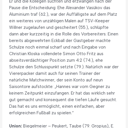
Er und die Kollegen suchten und erzwangen nach der
Pause die Entscheidung: Ehe Alexander Vasükov das
Aluminium traf (62.), war der Auffälligste auf dem Platz
ein weiteres von unzähligen Malen auf TSV-Keeper
Willner zugelaufen und gescheitert (55.), schlüpfte
dann aber kurzzeitig in die Rolle des Vorbereiters: Einen
bereits abgewehrten Eckball der Gastgeber machte
Schulze noch einmal scharf und nach Eingabe von
Christian Kloska vollendete Simon Otto Fritz aus
abseitsverdächtiger Position zum 4:2 (74.), ehe
Schulze den Schlusspunkt setzte (79.). Natürlich war der
Viererpacker damit auch für seinen Trainer der
natürliche Matchwinner, der sein Konto auf neun
Saisontore aufstockte: „Hannes war vom Gegner zu
keinem Zeitpunkt einzufangen. Er hat das wirklich sehr
gut gemacht und konsequent die tiefen Läufe gesucht.
Das hat es uns ermöglicht, einen einfachen, aber
erfolgreichen Fußball zu spielen.“
Union:
Biegelmeier – Peukert, Taube (79. Gropius), E.