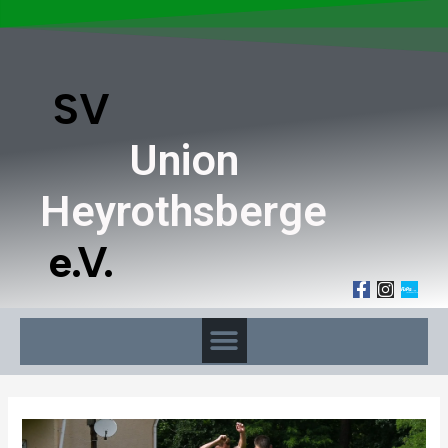
SV
Union
Heyrothsberge
e.V.