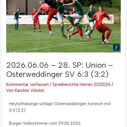
2026.06.06 – 28. SP: Union –
Osterweddinger SV 6:3 (3:2)
Kommentar verfassen
/
Spielberichte Herren 2025/26
/
Von
Karsten Völckel
Heyrothsberge schlägt Osterweddingen torreich mit
6:3 (2:2)
Burger Volksstimme vom 09.06.2026