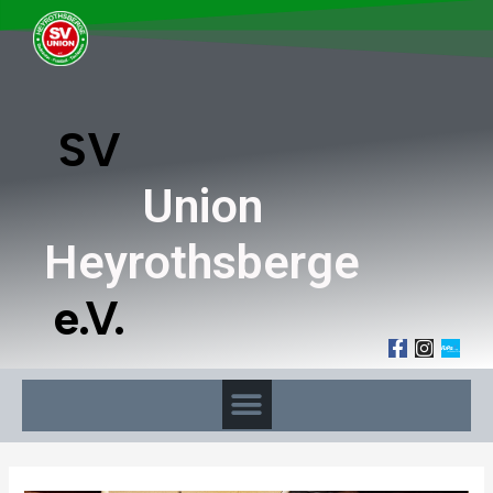
SV
Union
Heyrothsberge
e.V.